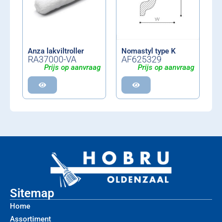
Anza lakviltroller
Nomastyl type K
RA37000-VA
AF625329
Prijs op aanvraag
Prijs op aanvraag
Sitemap
Home
Assortiment