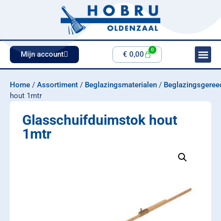
0
Mijn account
€
0,00
Home
/
Assortiment
/
Beglazingsmaterialen
/
Beglazingsgeree
hout 1mtr
Glasschuifduimstok hout
1mtr