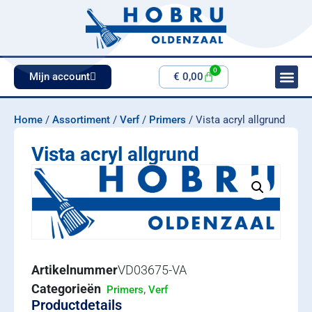
0
Mijn account
€
0,00
Home
/
Assortiment
/
Verf
/
Primers
/ Vista acryl allgrund
Vista acryl allgrund
Artikelnummer
VD03675-VA
Categorieën
,
Primers
Verf
Productdetails