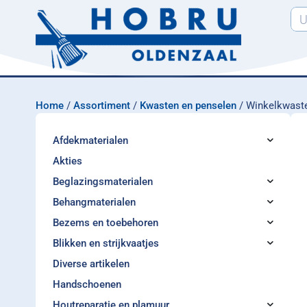
Home
/
Assortiment
/
Kwasten en penselen
/ Winkelkwast
Afdekmaterialen
Akties
Beglazingsmaterialen
Behangmaterialen
Bezems en toebehoren
Blikken en strijkvaatjes
Diverse artikelen
Handschoenen
Houtreparatie en plamuur