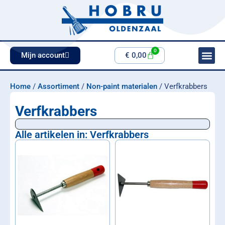
0
Mijn account
€
0,00
Home
/
Assortiment
/
Non-paint materialen
/ Verfkrabbers
Verfkrabbers
Alle artikelen in: Verfkrabbers