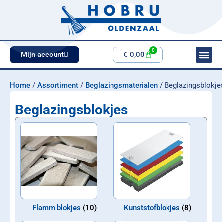
0
Mijn account
€
0,00
Home
/
Assortiment
/
Beglazingsmaterialen
/ Beglazingsblokje
Beglazingsblokjes
Flammiblokjes
(10)
Kunststofblokjes
(8)