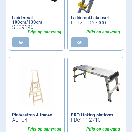
Laddermat
Laddernokhakenset
100cm/130cm
LJ1299065000
SB89195
Prijs op aanvraag
Prijs op aanvraag
Plateautrap 4 treden
PRO Linking platform
ALP04
FD61112710
Prijs op aanvraag
Prijs op aanvraag