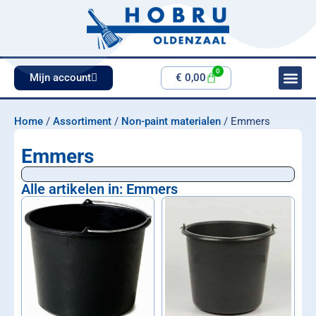
0
Mijn account
€
0,00
Home
/
Assortiment
/
Non-paint materialen
/ Emmers
Emmers
Alle artikelen in: Emmers