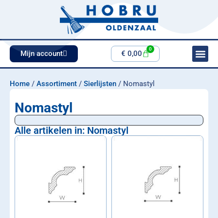
0
Mijn account
€
0,00
Home
/
Assortiment
/
Sierlijsten
/ Nomastyl
Nomastyl
Alle artikelen in: Nomastyl