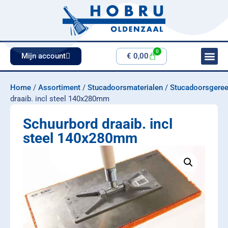
0
Mijn account
€
0,00
Home
/
Assortiment
/
Stucadoorsmaterialen
/
Stucadoorsgere
draaib. incl steel 140x280mm
Schuurbord draaib. incl
steel 140x280mm