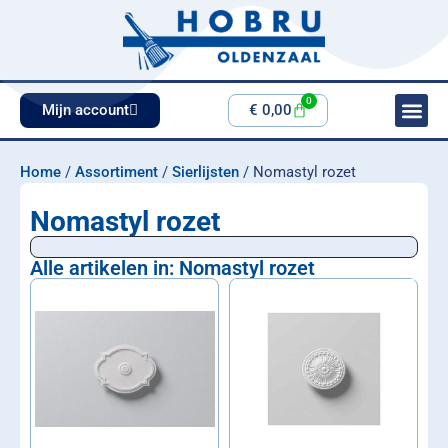
0
Mijn account
€
0,00
Home
/
Assortiment
/
Sierlijsten
/ Nomastyl rozet
Nomastyl rozet
Alle artikelen in: Nomastyl rozet