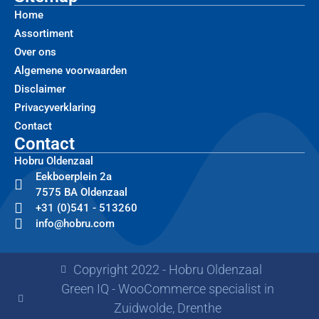
Home
Assortiment
Over ons
Algemene voorwaarden
Disclaimer
Privacyverklaring
Contact
Contact
Hobru Oldenzaal
Eekboerplein 2a
7575 BA Oldenzaal
+31 (0)541 - 513260
info@hobru.com
Copyright 2022 - Hobru Oldenzaal
Green IQ - WooCommerce specialist in
Zuidwolde, Drenthe