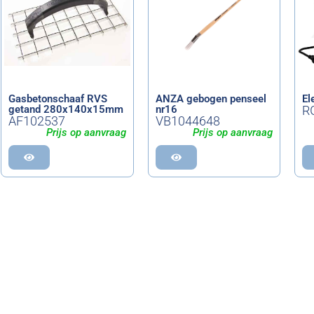
Gasbetonschaaf RVS
ANZA gebogen penseel
El
getand 280x140x15mm
nr16
R
AF102537
VB1044648
Prijs op aanvraag
Prijs op aanvraag