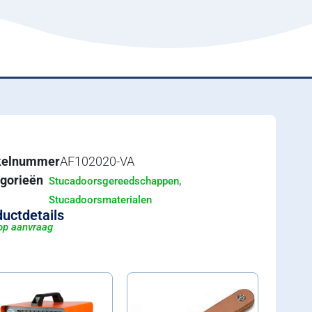
ikelnummer
AF102020-VA
gorieën
,
Stucadoorsgereedschappen
Stucadoorsmaterialen
uctdetails
 op aanvraag