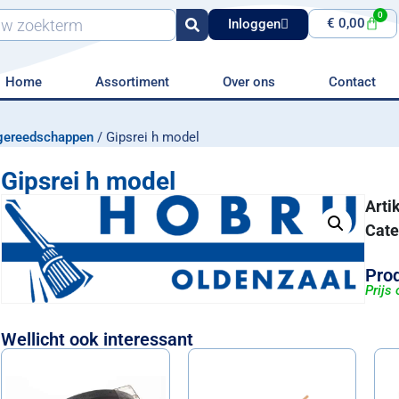
0
€
0,00
Inloggen
Home
Assortiment
Over ons
Contact
gereedschappen
/ Gipsrei h model
Gipsrei h model
Art
Cate
Prod
Prijs
Wellicht ook interessant