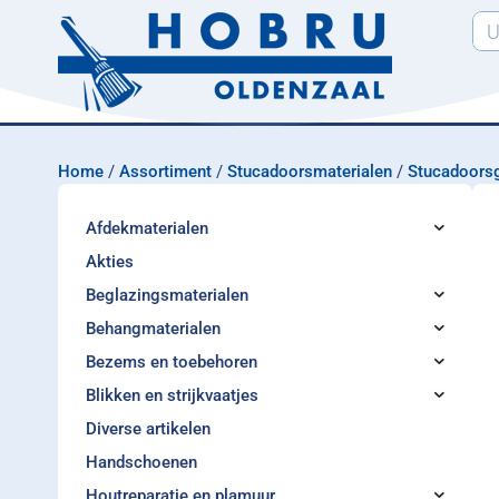
Home
/
Assortiment
/
Stucadoorsmaterialen
/
Stucadoors
Afdekmaterialen
Akties
Beglazingsmaterialen
Behangmaterialen
Bezems en toebehoren
Blikken en strijkvaatjes
Diverse artikelen
Handschoenen
Houtreparatie en plamuur