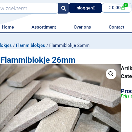
0
€
0,00
Inloggen
Home
Assortiment
Over ons
Contact
lokjes
/
Flammiblokjes
/ Flammiblokje 26mm
Flammiblokje 26mm
Art
Cate
Prod
Prijs