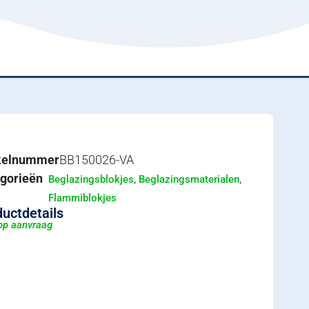
ikelnummer
BB150026-VA
gorieën
,
,
Beglazingsblokjes
Beglazingsmaterialen
Flammiblokjes
uctdetails
 op aanvraag