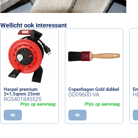
Wellicht ook interessant
Haspel premium
Copenhagen Gold dubbel
Em
3×1,5qmm 25mtr
DD09600-VA
H
RG5401845525
Prijs op aanvraag
Prijs op aanvraag