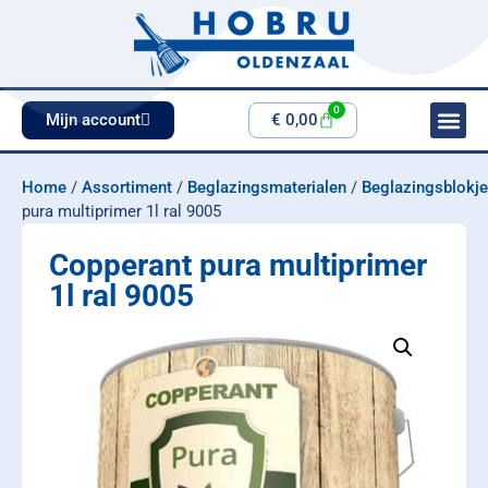
0
Mijn account
€
0,00
Home
/
Assortiment
/
Beglazingsmaterialen
/
Beglazingsblokj
pura multiprimer 1l ral 9005
Copperant pura multiprimer
1l ral 9005