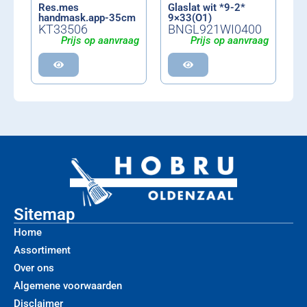
Res.mes
Glaslat wit *9-2*
handmask.app-35cm
9×33(O1)
KT33506
BNGL921WI0400
Prijs op aanvraag
Prijs op aanvraag
Sitemap
Home
Assortiment
Over ons
Algemene voorwaarden
Disclaimer