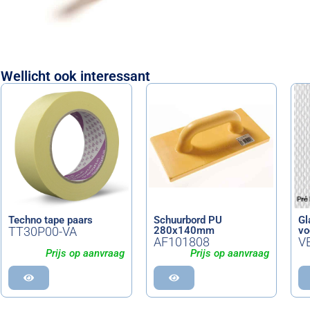
Wellicht ook interessant
Techno tape paars
Schuurbord PU
Gl
TT30P00-VA
280x140mm
vo
AF101808
V
Prijs op aanvraag
Prijs op aanvraag