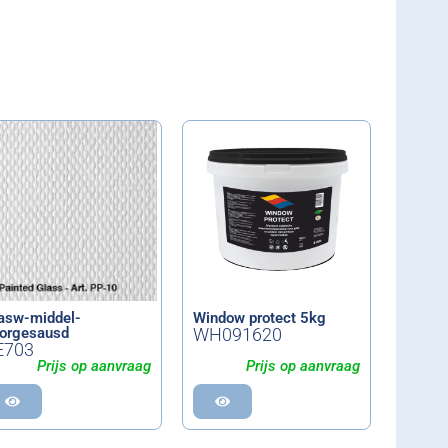
asw-middel-
Window protect 5kg
orgesausd
WH091620
E703
Prijs op aanvraag
Prijs op aanvraag