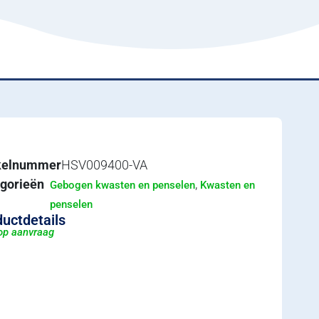
ikelnummer
HSV009400-VA
gorieën
,
Gebogen kwasten en penselen
Kwasten en
penselen
uctdetails
 op aanvraag