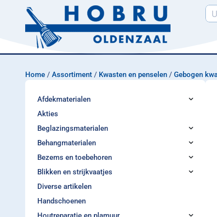
Home
/
Assortiment
/
Kwasten en penselen
/
Gebogen kwa
Afdekmaterialen
Akties
Beglazingsmaterialen
Behangmaterialen
Bezems en toebehoren
Blikken en strijkvaatjes
Diverse artikelen
Handschoenen
Houtreparatie en plamuur