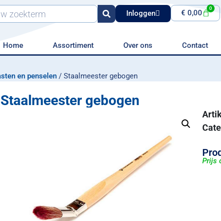
0
€
0,00
Inloggen
Home
Assortiment
Over ons
Contact
sten en penselen
/ Staalmeester gebogen
Staalmeester gebogen
Art
Cate
Prod
Prijs