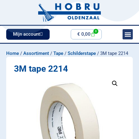
0
Mijn account
€
0,00
Home
/
Assortiment
/
Tape
/
Schilderstape
/ 3M tape 2214
3M tape 2214