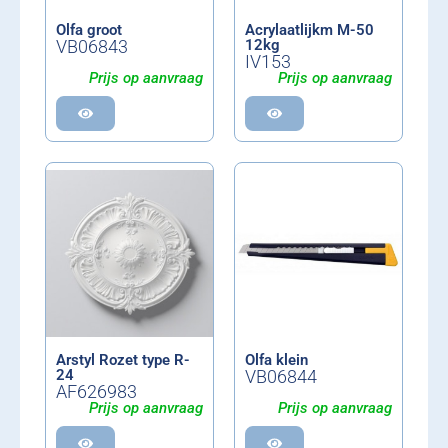
Olfa groot
Acrylaatlijkm M-50
VB06843
12kg
IV153
Prijs op aanvraag
Prijs op aanvraag
Arstyl Rozet type R-
Olfa klein
24
VB06844
AF626983
Prijs op aanvraag
Prijs op aanvraag