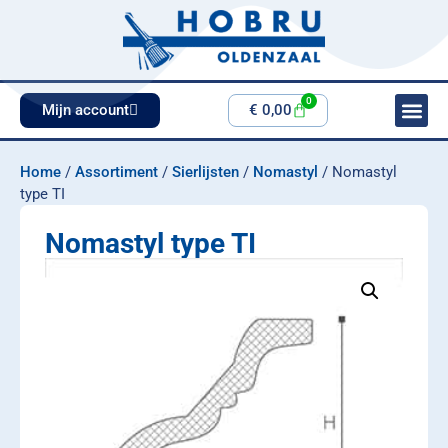
0
Mijn account
€
0,00
Home
/
Assortiment
/
Sierlijsten
/
Nomastyl
/ Nomastyl
type TI
Nomastyl type TI