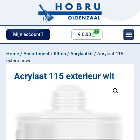
0
Mijn account
€
0,00
Home
/
Assortiment
/
Kitten
/
Acrylaatkit
/ Acrylaat 115
exterieur wit
Acrylaat 115 exterieur wit