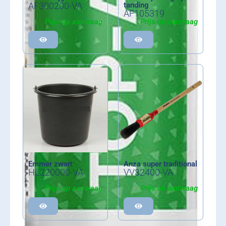
AF300200-VA
tanding
AF105319
Prijs op aanvraag
Prijs op aanvraag
Emmer zwart
Anza super traditional
HL220000-VA
VV32400-VA
Prijs op aanvraag
Prijs op aanvraag