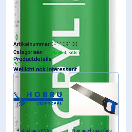
Artikelnummer
CP1159100
Categorieën
,
Acrylaatkit
Kitten
Productdetails
Prijs op aanvraag
Wellicht ook interessant
Platschopje RVS
Nomastyl zaag fijne