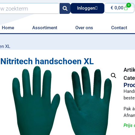
0
€
0,00
Inloggen
Home
Assortiment
Over ons
Contact
en XL
Nitritech handschoen XL
Art
Cate
Prod
Hands
beste
Pak à
Afnam
Prijs