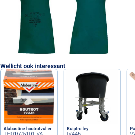
Wellicht ook interessant
Alabastine houtrotvuller
Kuiptrolley
Pa
TH01625101-VA
IV445
V