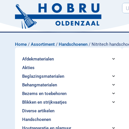
Home
/
Assortiment
/
Handschoenen
/ Nitritech handscho
Afdekmaterialen
Akties
Beglazingsmaterialen
Behangmaterialen
Bezems en toebehoren
Blikken en strijkvaatjes
Diverse artikelen
Handschoenen
Houtreparatie en plamuur