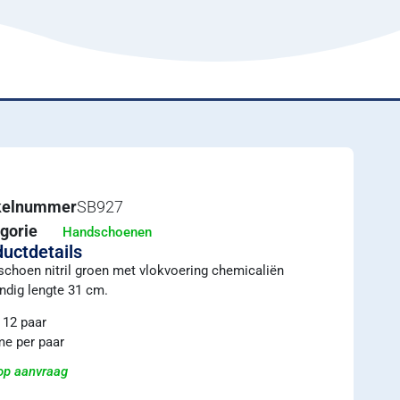
ikelnummer
SB927
gorie
Handschoenen
uctdetails
choen nitril groen met vlokvoering chemicaliën
ndig lengte 31 cm.
 12 paar
e per paar
 op aanvraag