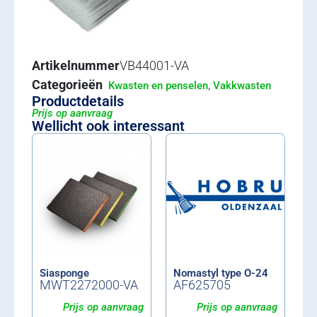
Artikelnummer
VB44001-VA
Categorieën
,
Kwasten en penselen
Vakkwasten
Productdetails
Prijs op aanvraag
Wellicht ook interessant
Siasponge
Nomastyl type O-24
MWT2272000-VA
AF625705
Prijs op aanvraag
Prijs op aanvraag