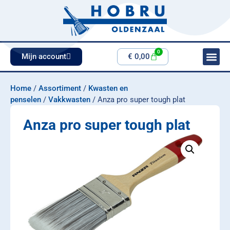
0
Mijn account
€
0,00
Home
/
Assortiment
/
Kwasten en
penselen
/
Vakkwasten
/ Anza pro super tough plat
Anza pro super tough plat