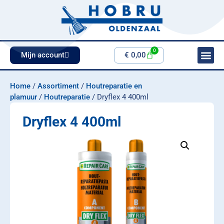
0
Mijn account
€
0,00
Home
/
Assortiment
/
Houtreparatie en
plamuur
/
Houtreparatie
/ Dryflex 4 400ml
Dryflex 4 400ml