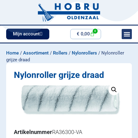
0
Mijn account
€
0,00
Home
/
Assortiment
/
Rollers
/
Nylonrollers
/ Nylonroller
grijze draad
Nylonroller grijze draad
Artikelnummer
RA36300-VA