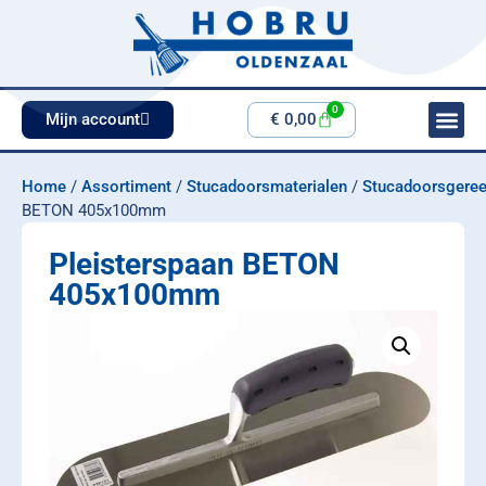
0
Mijn account
€
0,00
Home
/
Assortiment
/
Stucadoorsmaterialen
/
Stucadoorsgere
BETON 405x100mm
Pleisterspaan BETON
405x100mm