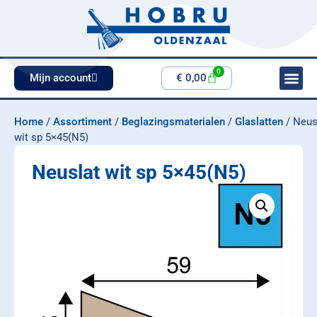
0
Mijn account
€
0,00
Home
/
Assortiment
/
Beglazingsmaterialen
/
Glaslatten
/ Neus
wit sp 5×45(N5)
Neuslat wit sp 5×45(N5)