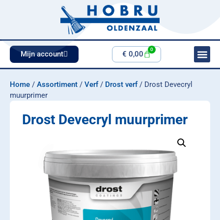
0
Mijn account
€
0,00
Home
/
Assortiment
/
Verf
/
Drost verf
/ Drost Devecryl
muurprimer
Drost Devecryl muurprimer