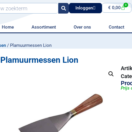
0
€
0,00
Inloggen
Home
Assortiment
Over ons
Contact
sen
/ Plamuurmessen Lion
Plamuurmessen Lion
Art
Cate
Prod
Prijs