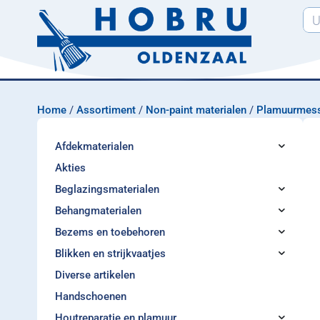
Home
/
Assortiment
/
Non-paint materialen
/
Plamuurmes
Afdekmaterialen
Akties
Beglazingsmaterialen
Behangmaterialen
Bezems en toebehoren
Blikken en strijkvaatjes
Diverse artikelen
Handschoenen
Houtreparatie en plamuur