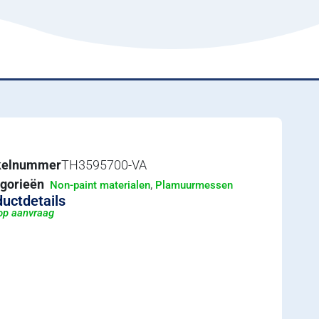
ikelnummer
TH3595700-VA
gorieën
,
Non-paint materialen
Plamuurmessen
uctdetails
 op aanvraag