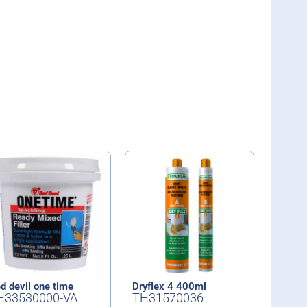
d devil one time
Dryflex 4 400ml
H33530000-VA
TH31570036