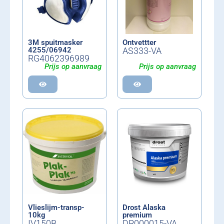
3M spuitmasker
Ontvettter
4255/06942
AS333-VA
RG4062396989
Prijs op aanvraag
Prijs op aanvraag
Vlieslijm-transp-
Drost Alaska
10kg
premium
IV150B
DR000015-VA