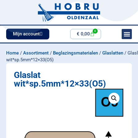
0
Mijn account
€
0,00
Home
/
Assortiment
/
Beglazingsmaterialen
/
Glaslatten
/ Glasl
wit*sp.5mm*12×33(O5)
Glaslat
wit*sp.5mm*12×33(O5)