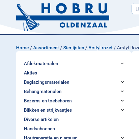
Home
/
Assortiment
/
Sierlijsten
/
Arstyl rozet
/ Arstyl Roz
Afdekmaterialen
Akties
Beglazingsmaterialen
Behangmaterialen
Bezems en toebehoren
Blikken en strijkvaatjes
Diverse artikelen
Handschoenen
Houtreparatie en plamuur