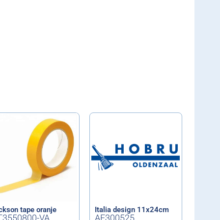
ckson tape oranje
Italia design 11x24cm
T3550800-VA
AF300525