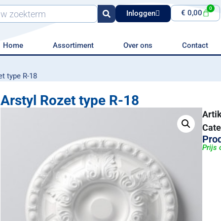
0
€
0,00
Inloggen
Home
Assortiment
Over ons
Contact
et type R-18
Arstyl Rozet type R-18
Art
Cate
Prod
Prijs