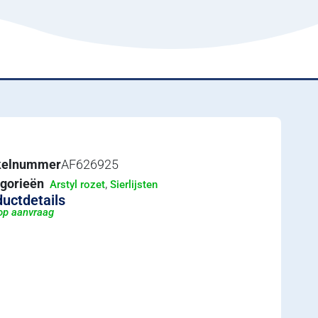
ikelnummer
AF626925
gorieën
,
Arstyl rozet
Sierlijsten
uctdetails
 op aanvraag