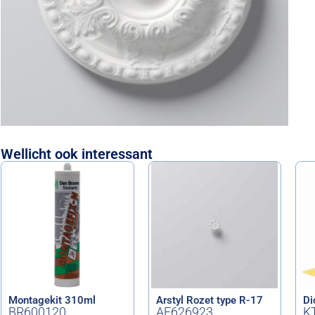
Wellicht ook interessant
Montagekit 310ml
Arstyl Rozet type R-17
Di
BR600120
AF626923
K