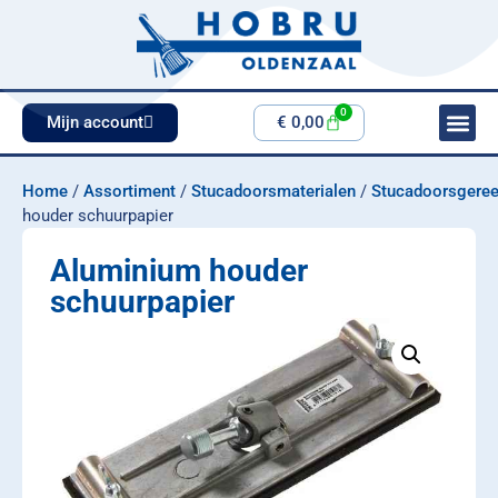
0
Mijn account
€
0,00
Home
/
Assortiment
/
Stucadoorsmaterialen
/
Stucadoorsgere
houder schuurpapier
Aluminium houder
schuurpapier