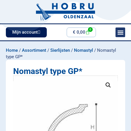
0
Mijn account
€
0,00
Home
/
Assortiment
/
Sierlijsten
/
Nomastyl
/ Nomastyl
type GP*
Nomastyl type GP*