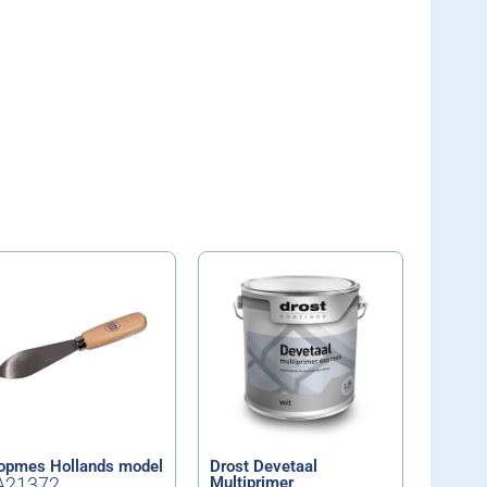
opmes Hollands model
Drost Devetaal
A21372
Multiprimer