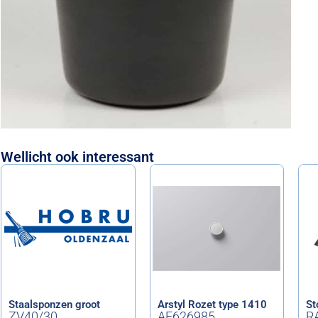
Wellicht ook interessant
Staalsponzen groot
Arstyl Rozet type 1410
St
ZV40/30
AF626985
R