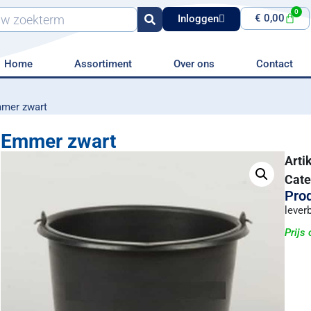
0
€
0,00
Inloggen
Home
Assortiment
Over ons
Contact
mer zwart
Emmer zwart
Art
Cate
Prod
leverb
Prijs