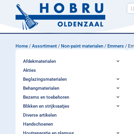
Home
/
Assortiment
/
Non-paint materialen
/
Emmers
/ Em
Afdekmaterialen
Akties
Beglazingsmaterialen
Behangmaterialen
Bezems en toebehoren
Blikken en strijkvaatjes
Diverse artikelen
Handschoenen
Houtreparatie en plamuur