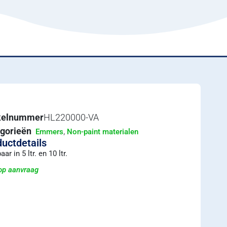
ikelnummer
HL220000-VA
gorieën
,
Emmers
Non-paint materialen
uctdetails
aar in 5 ltr. en 10 ltr.
 op aanvraag