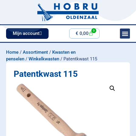
0
Mijn account
€
0,00
Home
/
Assortiment
/
Kwasten en
penselen
/
Winkelkwasten
/ Patentkwast 115
Patentkwast 115