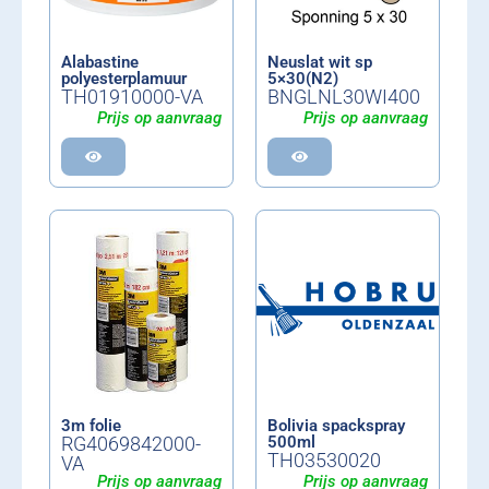
Alabastine
Neuslat wit sp
polyesterplamuur
5×30(N2)
TH01910000-VA
BNGLNL30WI400
Prijs op aanvraag
Prijs op aanvraag
3m folie
Bolivia spackspray
RG4069842000-
500ml
TH03530020
VA
Prijs op aanvraag
Prijs op aanvraag