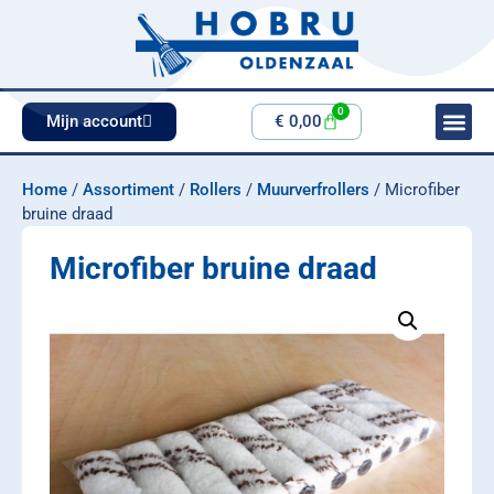
0
Mijn account
€
0,00
Home
/
Assortiment
/
Rollers
/
Muurverfrollers
/ Microfiber
bruine draad
Microfiber bruine draad