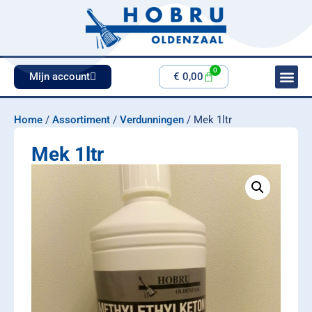
0
Mijn account
€
0,00
Home
/
Assortiment
/
Verdunningen
/ Mek 1ltr
Mek 1ltr