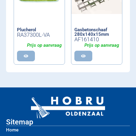
Plucherol
Gasbetonschaaf
RA37300L-VA
280x140x15mm
AF161410
Prijs op aanvraag
Prijs op aanvraag
Sitemap
Home