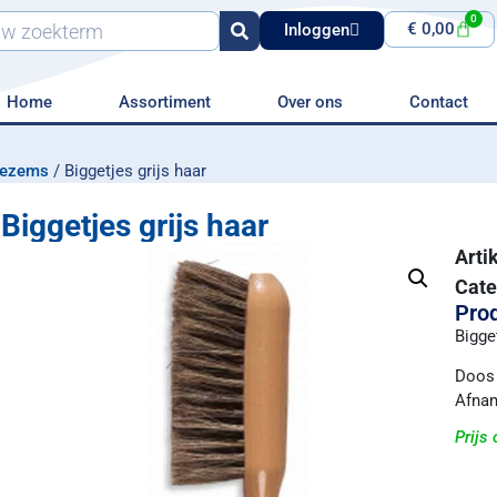
0
€
0,00
Inloggen
Home
Assortiment
Over ons
Contact
bezems
/ Biggetjes grijs haar
Biggetjes grijs haar
Art
Cate
Prod
Bigget
Doos 
Afnam
Prijs