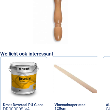
Wellicht ook interessant
Drost Devetaal PU Glans
Vloerschraper steel
AL
DR000008-VA
120cm
G