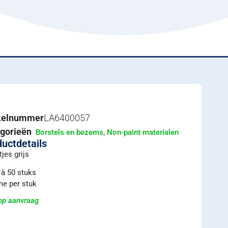
ikelnummer
LA6400057
gorieën
,
Borstels en bezems
Non-paint materialen
uctdetails
jes grijs
à 50 stuks
e per stuk
 op aanvraag