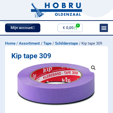
0
Mijn account
€
0,00
Home
/
Assortiment
/
Tape
/
Schilderstape
/ Kip tape 309
Kip tape 309