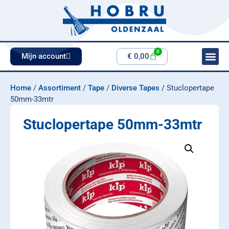
0
Mijn account
€
0,00
Home
/
Assortiment
/
Tape
/
Diverse Tapes
/ Stuclopertape
50mm-33mtr
Stuclopertape 50mm-33mtr