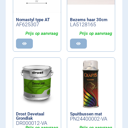
Nomastyl type AT
Bezems haar 30cm
AF625307
LA5128165
Prijs op aanvraag
Prijs op aanvraag
Drost Devetaal
Spuitbussen mat
Grondlak
PN24400002-VA
DR000012-VA
Prijs op aanvraag
Prijs op aanvraag