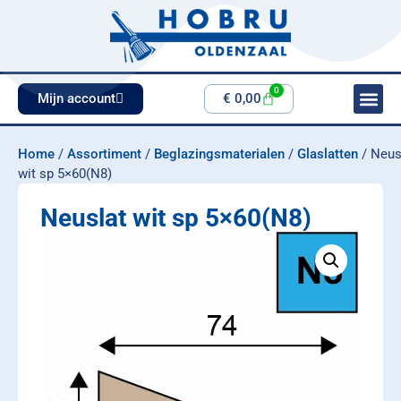
0
Mijn account
€
0,00
Home
/
Assortiment
/
Beglazingsmaterialen
/
Glaslatten
/ Neus
wit sp 5×60(N8)
Neuslat wit sp 5×60(N8)