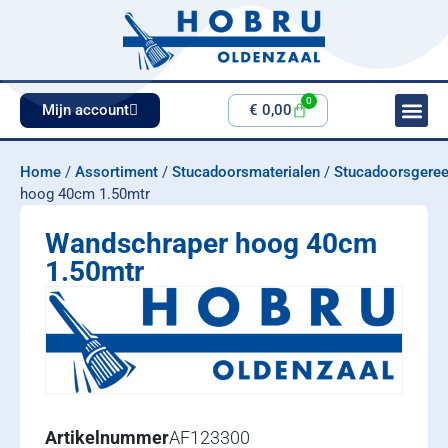
0
Mijn account
€
0,00
Home
/
Assortiment
/
Stucadoorsmaterialen
/
Stucadoorsgere
hoog 40cm 1.50mtr
Wandschraper hoog 40cm
1.50mtr
Artikelnummer
AF123300