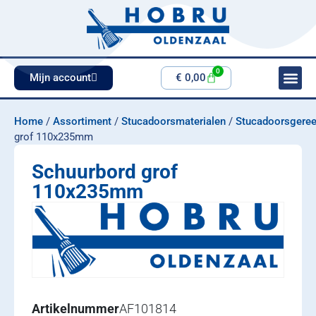
0
Mijn account
€
0,00
Home
/
Assortiment
/
Stucadoorsmaterialen
/
Stucadoorsgere
grof 110x235mm
Schuurbord grof
110x235mm
Artikelnummer
AF101814