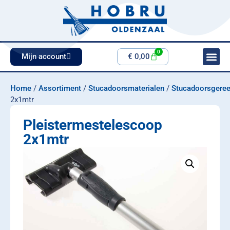
0
Mijn account
€
0,00
Home
/
Assortiment
/
Stucadoorsmaterialen
/
Stucadoorsgere
2x1mtr
Pleistermestelescoop
2x1mtr