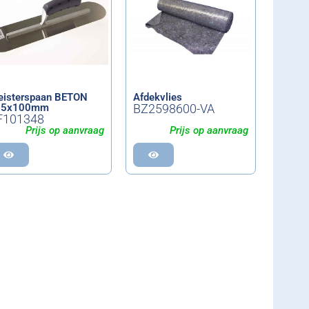
eisterspaan BETON
Afdekvlies
05x100mm
BZ2598600-VA
F101348
Prijs op aanvraag
Prijs op aanvraag