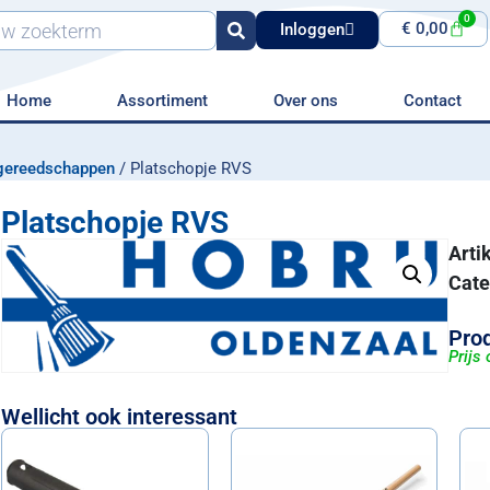
0
€
0,00
Inloggen
Home
Assortiment
Over ons
Contact
gereedschappen
/ Platschopje RVS
Platschopje RVS
Art
Cate
Prod
Prijs
Wellicht ook interessant