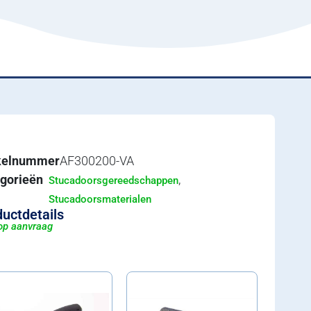
ikelnummer
AF300200-VA
gorieën
,
Stucadoorsgereedschappen
Stucadoorsmaterialen
uctdetails
 op aanvraag