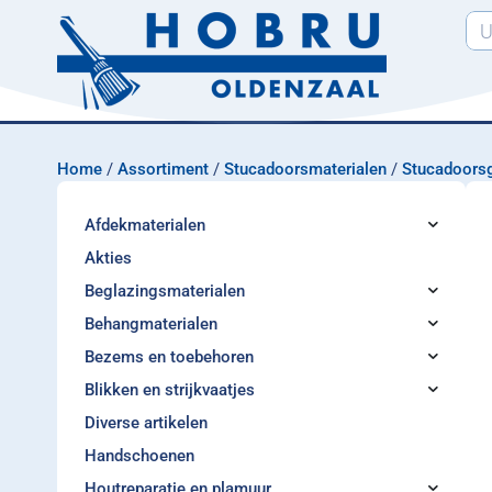
Home
/
Assortiment
/
Stucadoorsmaterialen
/
Stucadoors
Afdekmaterialen
Akties
Beglazingsmaterialen
Behangmaterialen
Bezems en toebehoren
Blikken en strijkvaatjes
Diverse artikelen
Handschoenen
Houtreparatie en plamuur