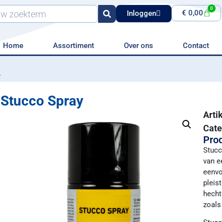
0
€
0,00
Inloggen
Home
Assortiment
Over ons
Contact
y
Stucco Spray
Art
Cate
Prod
Stucc
van e
eenvo
pleis
hecht
zoals