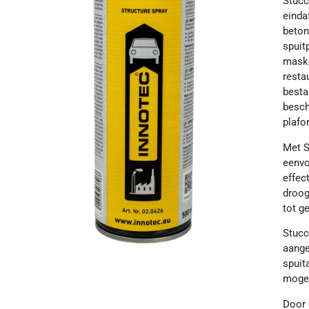
Stucc
einda
beton
spuit
maske
resta
besta
besch
plafo
Met S
eenvo
effec
droog
tot g
Stucc
aange
spuit
mogel
Door 