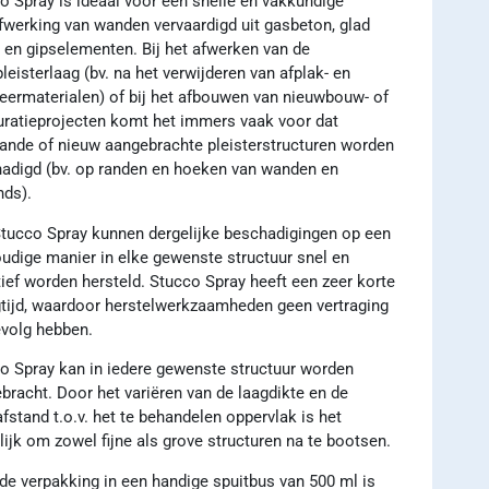
o Spray is ideaal voor een snelle en vakkundige
fwerking van wanden vervaardigd uit gasbeton, glad
 en gipselementen. Bij het afwerken van de
pleisterlaag (bv. na het verwijderen van afplak- en
ermaterialen) of bij het afbouwen van nieuwbouw- of
uratieprojecten komt het immers vaak voor dat
ande of nieuw aangebrachte pleisterstructuren worden
adigd (bv. op randen en hoeken van wanden en
nds).
tucco Spray kunnen dergelijke beschadigingen op een
udige manier in elke gewenste structuur snel en
tief worden hersteld. Stucco Spray heeft een zeer korte
tijd, waardoor herstelwerkzaamheden geen vertraging
evolg hebben.
o Spray kan in iedere gewenste structuur worden
bracht. Door het variëren van de laagdikte en de
afstand t.o.v. het te behandelen oppervlak is het
ijk om zowel fijne als grove structuren na te bootsen.
de verpakking in een handige spuitbus van 500 ml is