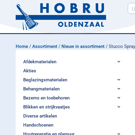
Home
/
Assortiment
/
Nieuw in assortiment
/ Stucco Spra
Afdekmaterialen
Akties
Beglazingsmaterialen
Behangmaterialen
Bezems en toebehoren
Blikken en strijkvaatjes
Diverse artikelen
Handschoenen
Houtreparatie en plamuur