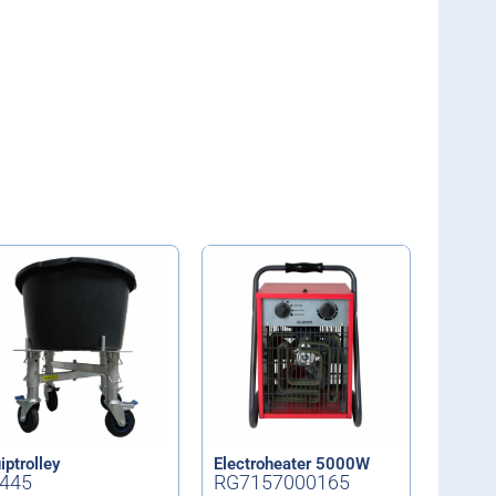
iptrolley
Electroheater 5000W
V445
RG7157000165