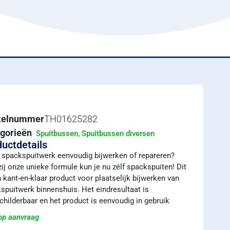
ikelnummer
TH01625282
gorieën
,
Spuitbussen
Spuitbussen diversen
uctdetails
e spackspuitwerk eenvoudig bijwerken of repareren?
ij onze unieke formule kun je nu zélf spackspuiten! Dit
n kant-en-klaar product voor plaatselijk bijwerken van
spuitwerk binnenshuis. Het eindresultaat is
childerbaar en het product is eenvoudig in gebruik
 op aanvraag