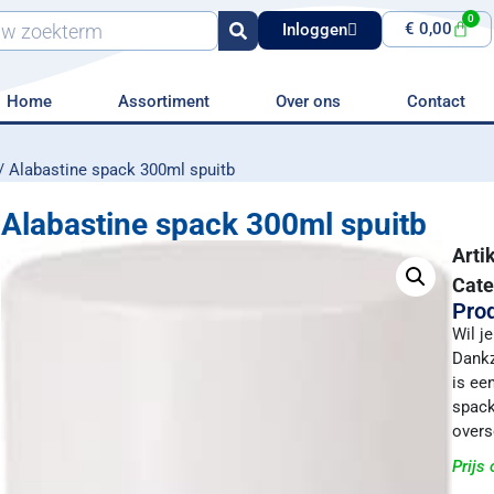
0
€
0,00
Inloggen
Home
Assortiment
Over ons
Contact
/ Alabastine spack 300ml spuitb
Alabastine spack 300ml spuitb
Art
Cate
Prod
Wil j
Dankz
is ee
spack
overs
Prijs