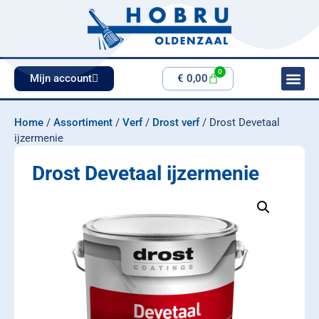
0
Mijn account
€
0,00
Home
/
Assortiment
/
Verf
/
Drost verf
/ Drost Devetaal
ijzermenie
Drost Devetaal ijzermenie