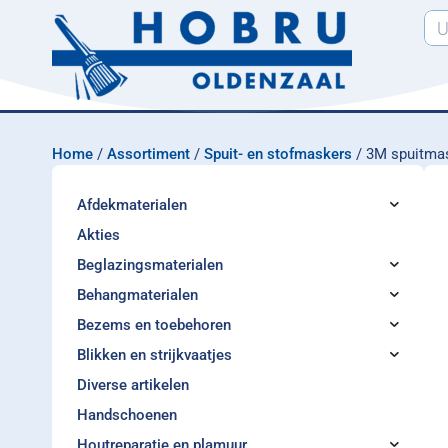
Home
/
Assortiment
/
Spuit- en stofmaskers
/ 3M spuitma
Afdekmaterialen
Akties
Beglazingsmaterialen
Behangmaterialen
Bezems en toebehoren
Blikken en strijkvaatjes
Diverse artikelen
Handschoenen
Houtreparatie en plamuur