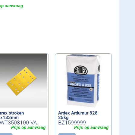
 op aanvraag
arex stroken
Ardex Ardumur 828
0x133mm
25kg
WT3508100-VA
BZ1599999
Prijs op aanvraag
Prijs op aanvraag