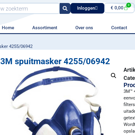
0
€
0,00
Inloggen
Home
Assortiment
Over ons
Contact
sker 4255/06942
3M spuitmasker 4255/06942
Art
Cate
Prod
3M™ 4
eenvo
filte
uitad
getex
Wordt
opsla