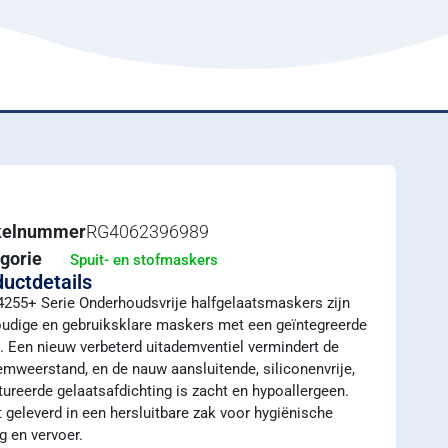
ikelnummer
RG4062396989
gorie
Spuit- en stofmaskers
uctdetails
255+ Serie Onderhoudsvrije halfgelaatsmaskers zijn
udige en gebruiksklare maskers met een geïntegreerde
rs. Een nieuw verbeterd uitademventiel vermindert de
emweerstand, en de nauw aansluitende, siliconenvrije,
tureerde gelaatsafdichting is zacht en hypoallergeen.
 geleverd in een hersluitbare zak voor hygiënische
g en vervoer.