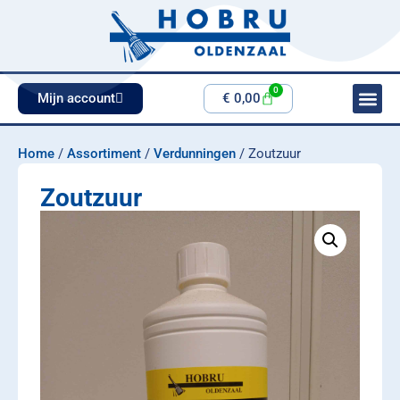
0
Mijn account
€
0,00
Home
/
Assortiment
/
Verdunningen
/ Zoutzuur
Zoutzuur