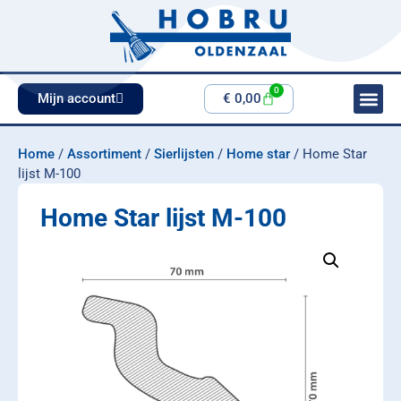
0
Mijn account
€
0,00
Home
/
Assortiment
/
Sierlijsten
/
Home star
/ Home Star
lijst M-100
Home Star lijst M-100