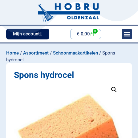
0
Mijn account
€
0,00
Home
/
Assortiment
/
Schoonmaakartikelen
/ Spons
hydrocel
Spons hydrocel