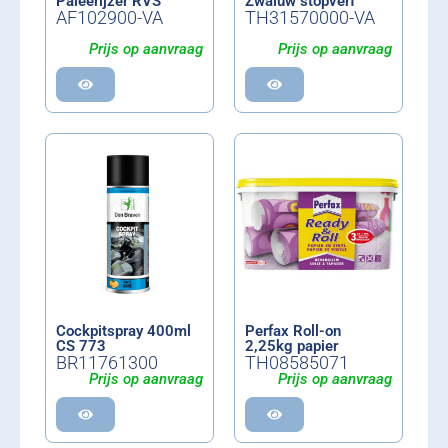
Paleerijzer RVS
Zwaluw stopverf
AF102900-VA
TH31570000-VA
Prijs op aanvraag
Prijs op aanvraag
Cockpitspray 400ml
Perfax Roll-on
CS 773
2,25kg papier
BR11761300
TH08585071
Prijs op aanvraag
Prijs op aanvraag