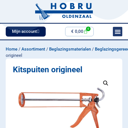
0
Mijn account
€
0,00
Home
/
Assortiment
/
Beglazingsmaterialen
/
Beglazingsgeree
origineel
Kitspuiten origineel