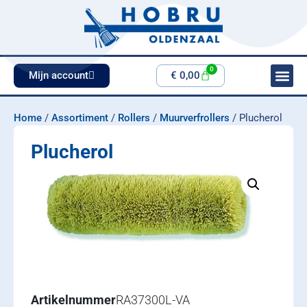
0
Mijn account
€
0,00
Home
/
Assortiment
/
Rollers
/
Muurverfrollers
/ Plucherol
Plucherol
Artikelnummer
RA37300L-VA